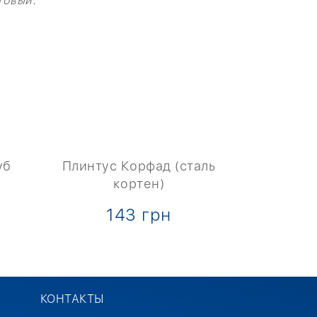
товый.
уб
Плинтус Корфад (сталь
Плинтус
кортен)
1
143 грн
КОНТАКТЫ