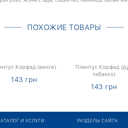
рех роял, Ясень стада, Серая лиственница, Белый ма
ПОХОЖИЕ ТОВАРЫ
интус Корфад (венге)
Плинтус Корфад (д
табакко)
143 грн
143 грн
КАТАЛОГ И УСЛУГИ
РАЗДЕЛЫ САЙТА