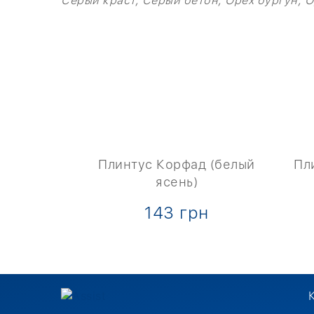
Серый краст, Серый бетон, Орех бургун, О
ад (дуб
Плинтус Корфад (белый
Пл
а)
ясень)
рн
143 грн