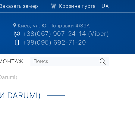
Заказать замер
Корзина пуста
UA
Киев, ул. Ю. Поправки 4/39А
+38(067) 907-24-14 (Viber)
+38(095) 692-71-20
МОНТАЖ
Darumi)
И DARUMI)