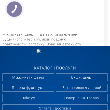
Міжкімнатні двері — це важливий елемент
будь-якого інтер’єру, який поєднує
практичність і естетику. Вони забезпечують
комфорт, зонують простір і підкреслюють
індивідуальний стиль приміщення. Сучасні
моделі відрізняються високою якістю,
надійністю та різноманіттям дизайнів, що
КАТАЛОГ І ПОСЛУГИ
дозволяє підібрати ідеальний варіант для
будь-якого будинку чи офісу. Правильно
Міжкімнатні двері
Вхідні двері
обрана конструкція допомагає створити
затишок, зберегти тепло й зробити оселю
Дверна фурнітура
Встановлення дверей
максимально комфортною.
Плінтус
Повернення товару
МІЖКІМНАТНІ ДВЕРІ: РІЗНОВИДИ
Оплата і доставка