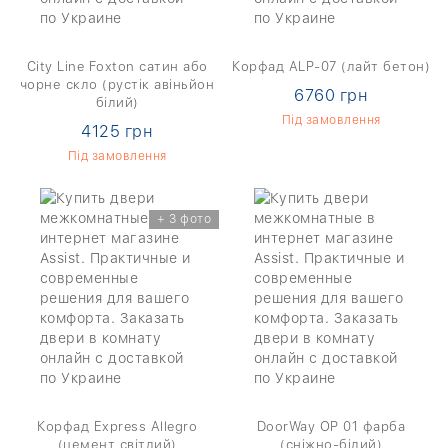
City Line Foxton сатин або
Корфад ALP-07 (лайт бетон)
чорне скло (рустік авіньйон
6760 грн
білий)
Під замовлення
4125 грн
Під замовлення
+ 3 фото
Корфад Express Allegro
DoorWay OP 01 фарба
(цемент світлий)
(сніжно-білий)