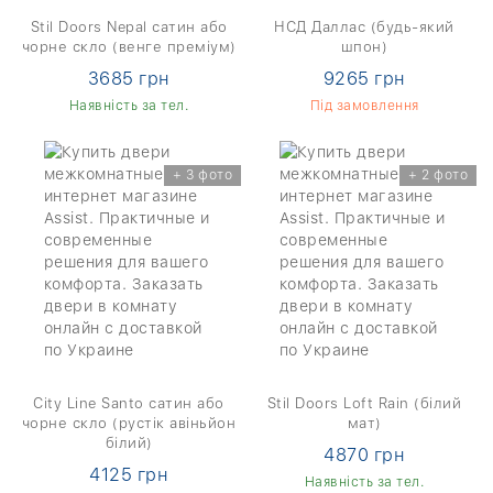
Stil Doors Nepal сатин або
НСД Даллас (будь-який
чорне скло (венге преміум)
шпон)
3685 грн
9265 грн
Наявність за тел.
Під замовлення
+ 3 фото
+ 2 фото
City Line Santo сатин або
Stil Doors Loft Rain (білий
чорне скло (рустік авіньйон
мат)
білий)
4870 грн
4125 грн
Наявність за тел.