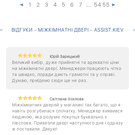
1
2
3
4
5
6
7
...
54
55
ВІДГУКИ - МІЖКІМНАТНІ ДВЕРІ - ASSIST.KIEV
Юрій Зарецький
Великий вибір, дуже прийнятні та адекватні ціни
на міжкімнатні двері. Менеджери працюють чітко
та швидко, поради дають грамотні та у справі.
Думаю, приїдемо сюди ще не раз.
Світлана Хохлова
Міжкімнатних дверей у магазині так багато, що я
навіть розгубилася спочатку. Менеджер виявився
людиною, яка розуміє покупця буквально з
півслова. Привезли двері наступного дня і одразу
ж поставили. Дякую!