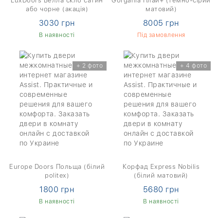
LuxDoors Белла скло сатин
Gorgania Плай+ (темно-сірий
або чорне (акація)
матовий)
3030 грн
8005 грн
В наявності
Під замовлення
+ 2 фото
+ 4 фото
Europe Doors Польща (білий
Корфад Express Nobilis
politex)
(білий матовий)
1800 грн
5680 грн
В наявності
В наявності