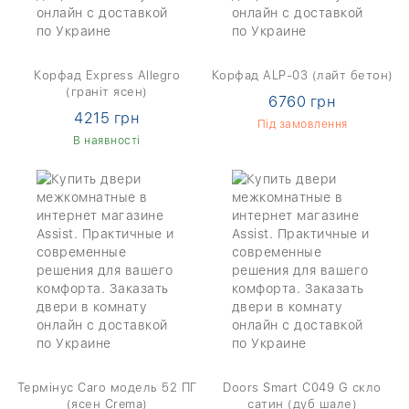
Корфад Express Allegro
Корфад ALP-03 (лайт бетон)
(граніт ясен)
6760 грн
4215 грн
Під замовлення
В наявності
Термінус Caro модель 52 ПГ
Doors Smart C049 G скло
(ясен Crema)
сатин (дуб шале)