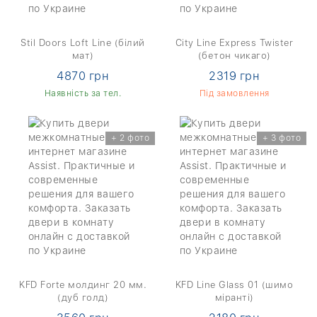
Stil Doors Loft Line (білий
City Line Express Twister
мат)
(бетон чикаго)
4870 грн
2319 грн
Наявність за тел.
Під замовлення
+ 2 фото
+ 3 фото
KFD Forte молдинг 20 мм.
KFD Line Glass 01 (шимо
(дуб голд)
міранті)