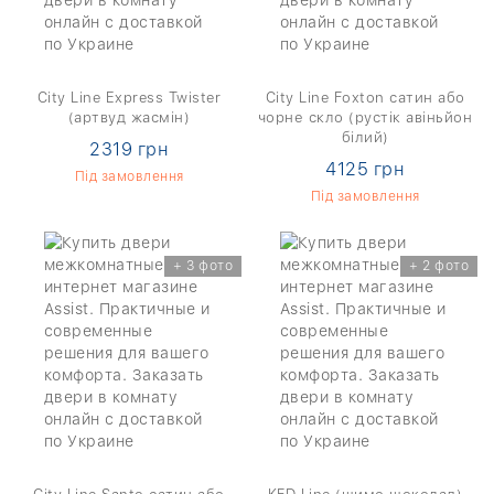
City Line Express Twister
City Line Foxton сатин або
(артвуд жасмін)
чорне скло (рустік авіньйон
білий)
2319 грн
4125 грн
Під замовлення
Під замовлення
+ 3 фото
+ 2 фото