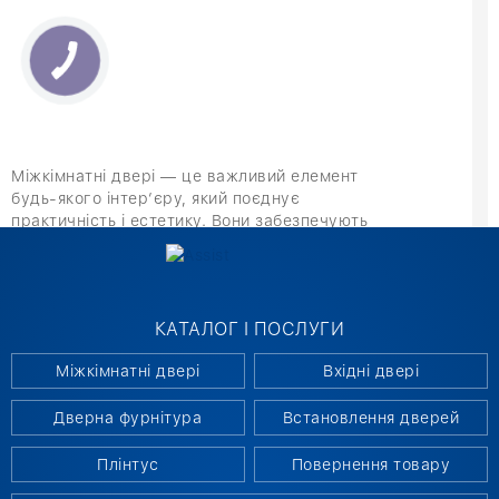
Міжкімнатні двері — це важливий елемент
будь-якого інтер’єру, який поєднує
практичність і естетику. Вони забезпечують
комфорт, зонують простір і підкреслюють
індивідуальний стиль приміщення. Сучасні
моделі відрізняються високою якістю,
надійністю та різноманіттям дизайнів, що
КАТАЛОГ І ПОСЛУГИ
дозволяє підібрати ідеальний варіант для
будь-якого будинку чи офісу. Правильно
Міжкімнатні двері
Вхідні двері
обрана конструкція допомагає створити
затишок, зберегти тепло й зробити оселю
Дверна фурнітура
Встановлення дверей
максимально комфортною.
Плінтус
Повернення товару
МІЖКІМНАТНІ ДВЕРІ: РІЗНОВИДИ