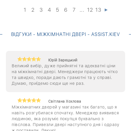
1
2
3
4
5
6
7
...
12
13
ВІДГУКИ - МІЖКІМНАТНІ ДВЕРІ - ASSIST.KIEV
Юрій Зарецький
Великий вибір, дуже прийнятні та адекватні ціни
на міжкімнатні двері. Менеджери працюють чітко
та швидко, поради дають грамотні та у справі.
Думаю, приїдемо сюди ще не раз.
Світлана Хохлова
Міжкімнатних дверей у магазині так багато, що я
навіть розгубилася спочатку. Менеджер виявився
людиною, яка розуміє покупця буквально з
півслова. Привезли двері наступного дня і одразу
ж поставили. Дякую!