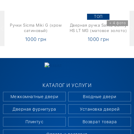
TOП
о
+ 4 фото
1
Ручки Sicma Miki G (хром
Дверная ручка Safita Comfy
Д
сатиновый)
HS LT MG (матовое золото)
1000 грн
1000 грн
КАТАЛОГ И УСЛУГИ
Межкомнатные двери
Входные двери
Дверная фурнитура
Установка дверей
Плинтус
Возврат товара