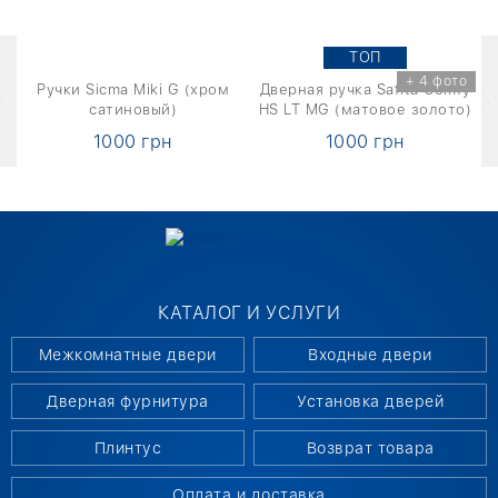
TOП
о
+ 4 фото
1
Ручки Sicma Miki G (хром
Дверная ручка Safita Comfy
Д
сатиновый)
HS LT MG (матовое золото)
1000 грн
1000 грн
КАТАЛОГ И УСЛУГИ
Межкомнатные двери
Входные двери
Дверная фурнитура
Установка дверей
Плинтус
Возврат товара
Оплата и доставка