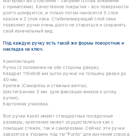
Материал изготовления - силумин (
сплав алюминия
с
примесями
). Качественое покрытия - все поверхности
долго шлифуются, и только потом наносится 3 слоя
краски и 2 слоя лака. Стабилизирующий слой лака
позволяет ручки очень долго не стираться и сохранять
свой изначальный вид.
Под каждую ручку есть такой же формы поворотник и
накладка на ключ.
Комплектация
Ручка (2 половинки на обе стороны двери);
Квадрат 110х8х8 мм (шток ручки) на толщину двери до
40 мм;
Крепеж (Саморезы и стяжные винты);
Шестигранник 3 мм. (для фиксации анкера к штоку
ручки);
Картонная упаковка.
Все ручки Assist имеют стандартные посадочные
размеры, крепление может осуществляться как с
помощью стяжек, так и саморезами. Сейчас эти ручки
завозятся в Украину под тм "Punto" для изучения спроса,