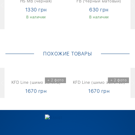
HS MB (черная)
FB (Черный матовый)
1330 грн
630 грн
В наличии
В наличии
ПОХОЖИЕ ТОВАРЫ
о
+ 2 фото
+ 2 фото
KFD Line (шимо ваниль)
KFD Line (шимо золотой)
1670 грн
1670 грн