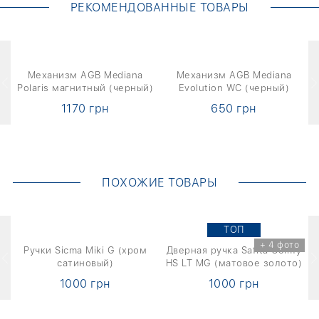
РЕКОМЕНДОВАННЫЕ ТОВАРЫ
о
Механизм AGB Mediana
Механизм AGB Мediana
Polaris магнитный (черный)
Еvolution WC (черный)
1170 грн
650 грн
ПОХОЖИЕ ТОВАРЫ
TOП
о
+ 4 фото
1
Ручки Sicma Miki G (хром
Дверная ручка Safita Comfy
Д
сатиновый)
HS LT MG (матовое золото)
1000 грн
1000 грн