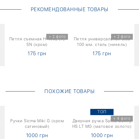
РЕКОМЕНДОВАННЫЕ ТОВАРЫ
+ 2 фото
+ 2 фото
Петля съемная H-100L (R)
Петля универсальная Siba
SN (хром)
100 мм. сталь (никель)
175 грн
175 грн
ПОХОЖИЕ ТОВАРЫ
TOП
о
+ 4 фото
1
Ручки Sicma Miki G (хром
Дверная ручка Safita Comfy
Д
сатиновый)
HS LT MG (матовое золото)
1000 грн
1000 грн