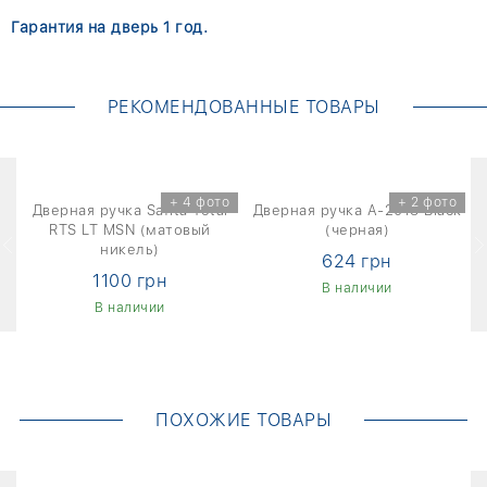
Гарантия на дверь 1 год.
РЕКОМЕНДОВАННЫЕ ТОВАРЫ
о
+ 4 фото
+ 2 фото
l
Дверная ручка Safita Total
Дверная ручка A-2018 Black
RTS LT MSN (матовый
(черная)
никель)
624 грн
1100 грн
В наличии
В наличии
ПОХОЖИЕ ТОВАРЫ