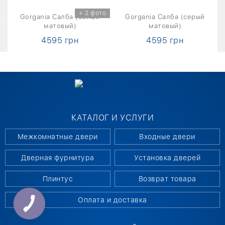
о
+ 2 фото
Gorgania Салба (белый
Gorgania Салба (серый
матовый)
матовый)
4595 грн
4595 грн
КАТАЛОГ И УСЛУГИ
Межкомнатные двери
Входные двери
Дверная фурнитура
Установка дверей
Плинтус
Возврат товара
Оплата и доставка